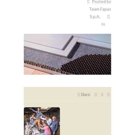
Posted by
Team Fapas
S.p.A.
In
Share: