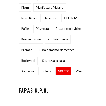
Kleim
Manifattura Maiano
Nord Resine
Nordtex
OFFERTA
Pafile
Piazzetta
Pitture ecologiche
Portamazione
Porte filomuro
Promat
Riscaldamento domestico
Rockwool
Sicurezza in casa
Soprema
Tollens
Viero
VELUX
FAPAS S.P.A.