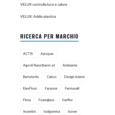
VELUX controlla luce e calore
VELUX: Addio plastica
RICERCA PER MARCHIO
ACTIS
Aeropan
Agosti Nanotherm srl
Ambiente
Bertolotto
Cebos
Design interni
ElevFloor
Faraone
Fermacell
Finsa
Foamglass
Gerflor
Incentivi
Isolgomma
Isover