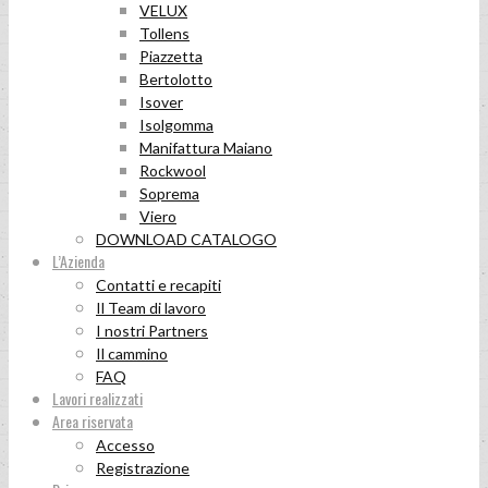
VELUX
Tollens
Piazzetta
Bertolotto
Isover
Isolgomma
Manifattura Maiano
Rockwool
Soprema
Viero
DOWNLOAD CATALOGO
L’Azienda
Contatti e recapiti
Il Team di lavoro
I nostri Partners
Il cammino
FAQ
Lavori realizzati
Area riservata
Accesso
Registrazione