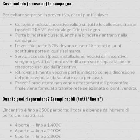
Cosa include (e cosa no) la campagna
Per evitare sorprese in preventivo, ecco i punti chiave:
Collezioni incluse: incentivo valido su tutte le collezioni, tranne
i modelli TRAME del catalogo Effetto Legno.
Porte blindate incluse: sì, anche le blindate rientrano nella
campagna.
Le vecchie porte NON devono essere Bertolotto: puoi
sostituire porte di qualsiasi marca.
Servizi accessori (posa, installazione) esclusi dall’incentivo:
vengono gestiti dal punto vendita con voce separata; anche
trasporto escluso dall’incentivo.
Ritiro/smaltimento vecchie porte: indicato come a discrezione
del punto vendita (da valutare caso per caso).
Prezzi: il produttore non vende direttamente; il preventivo
finale viene formulato tramite rete selezionata di punti vendita.
Quanto puoi risparmiare? Esempi rapidi (tutti “fino a”)
L’incentivo è fino a 350€ per porta: il totale dipende dal numero di
porte che sostituisci.
4 porte → fino a 1.400€
6 porte → fino a 2.100€
8 porte → fino a 2.800€