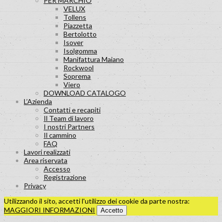
PER MARCHIO
VELUX
Tollens
Piazzetta
Bertolotto
Isover
Isolgomma
Manifattura Maiano
Rockwool
Soprema
Viero
DOWNLOAD CATALOGO
L’Azienda
Contatti e recapiti
Il Team di lavoro
I nostri Partners
Il cammino
FAQ
Lavori realizzati
Area riservata
Accesso
Registrazione
Privacy
Utilizzando il sito, accetti l'utilizzo dei cookie da parte nostra:
MAGGIORI INFORMAZIONI
Accetto