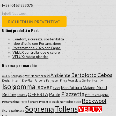
[+39] 0163 833075
info@fapas.net
RICHIEDI UN PREVENTIVO
Ultimi prodotti e Post
Comfort, sicurezza, sostenibilità
Idee di stile con Portamazione
Portamazione 2026 con Fapas
VELUX controlla luce e calore
VELUX: Addio plastica
Ricerca per marchio
Bertolotto
Cebos
Ambiente
ACTIS
Aeropan
Agosti Nanotherm srl
Design interni
ElevFloor
Faraone
Fermacell
Finsa
Foamglass
Gerflor
Incentivi
Isolgomma
Isover
Nord
Manifattura Maiano
Kleim
Piazzetta
Resine
OFFERTA
Pafile
Nordtex
Pitture ecologiche
Rockwool
Portamazione
Porte filomuro
Promat
Riscaldamento domestico
Tollens
Soprema
VELUX
Sicurezza in casa