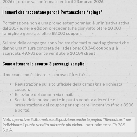
2026
e l’ordine va confermato entro il
23 marzo 2026
.
I numeri che raccontano perché Portamazione “spinge”
Portamazione non è una promo estemporanea: è un’iniziativa attiva
dal 2017 e, nelle edizioni precedenti, ha coinvolto
oltre 10.000
famiglie
e generato oltre
88.000 coupon
.
Sul sito della campagna sono inoltre riportati numeri aggiornati che
danno una misura concreta dell’adesione:
88.340 coupon già
scaricati, 49.983 porte vendute e 10.184 clienti
.
Come ottenere lo sconto: 3 passaggi semplici
Il meccanismo è lineare e “a prova di fretta”:
Registrazione sul sito ufficiale della campagna e richiesta
coupon.
Ricezione del coupon via email.
Scelta delle nuove porte in punto vendita aderente e
presentazione del coupon per applicare l’incentivo (fino a 350€
a porta).
Nota operativa: il sito mette a disposizione anche la pagina “Rivenditori” per
individuare il punto vendita aderente più vicino.
.. naturalmente FAPAS
S.p.A.