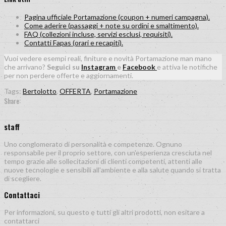
Pagina ufficiale Portamazione (coupon + numeri campagna).
Come aderire (passaggi + note su ordini e smaltimento).
FAQ (collezioni incluse, servizi esclusi, requisiti).
Contatti Fapas (orari e recapiti).
Vuoi vedere esempi reali, finiture e novità Portamazione man mano
che arrivano?
Seguici su
Instagram
e
Facebook
e attiva le notifiche
per non perdere offerte e aggiornamenti.
Tags:
Bertolotto
,
OFFERTA
,
Portamazione
Share:
staff
Uno conglomerato di personalità e competenze. Ognuno
responsabile per il proprio settore, con un'esperienza cresciuta nel
tempo grazie alle sollecitazioni di clienti competenti, attenti alle
nuove tecnologie e sensibili all'ambiente e alla salute quando si tratta
di scegliere.
Contattaci
Per informazioni, su questo e tutti gli altri prodotti, non esitare a
contattarci