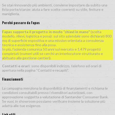
Se stai rinnovando più ambienti, conviene impostare da subito una
lista porte/stanze: aiuta a fare scelte coerenti su stile, finiture e
maniglieria.
Perché passare da Fapas
Fapas supporta il progetto in modo “chiavi in mano”
(scelta
modello, rilievi, logistica e posa): sul sito aziendale sono dichiarati 800
mq di superficie espositiva e una mission orientata a consulenza
tecnica e assistenza fino alla posa.
In più, l’azienda comunica 50 anni sul mercato e 1.479 progetti
completati (numeri utili se cerchi un interlocutore strutturato e
abituato alla gestione cantieri).
Contatti e orari
: sono disponibili indirizzo, telefono ed orari di
apertura nella pagina “Contatti e recapiti”.
Finanziamenti
La campagna menziona la disponibilità di finanziamenti e richiama le
condizioni consultabili presso i rivenditori autorizzati, con
approvazione soggetta a valutazione di Santander Consumer Bank.
Se vuoi, in showroom possiamo verificare insieme la soluzione più
adatta alle tue esigenze.
Link utili