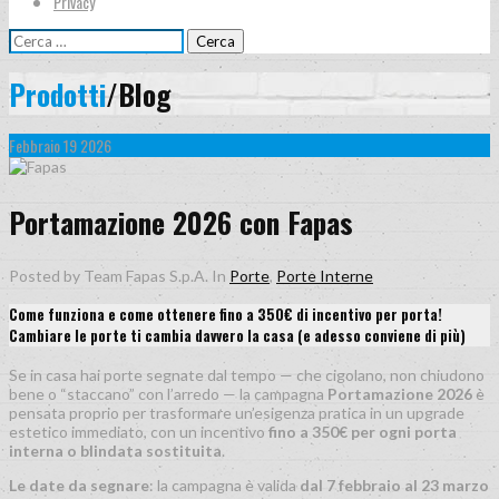
Privacy
Ricerca
per:
Prodotti
/Blog
Febbraio
19
2026
0
Comment
Portamazione 2026 con Fapas
Posted by Team Fapas S.p.A.
In
Porte
,
Porte Interne
Come funziona e come ottenere fino a 350€ di incentivo per porta!
Cambiare le porte ti cambia davvero la casa (e adesso conviene di più)
Se in casa hai porte segnate dal tempo — che cigolano, non chiudono
bene o “staccano” con l’arredo — la campagna
Portamazione 2026
è
pensata proprio per trasformare un’esigenza pratica in un upgrade
estetico immediato, con un incentivo
fino a 350€ per ogni porta
interna o blindata sostituita
.
Le date da segnare
: la campagna è valida
dal 7 febbraio al 23 marzo