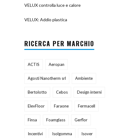
VELUX controlla luce e calore
VELUX: Addio plastica
RICERCA PER MARCHIO
ACTIS
Aeropan
Agosti Nanotherm srl
Ambiente
Bertolotto
Cebos
Design interni
ElevFloor
Faraone
Fermacell
Finsa
Foamglass
Gerflor
Incentivi
Isolgomma
Isover