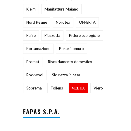
Kleim
Manifattura Maiano
Nord Resine
Nordtex
OFFERTA
Pafile
Piazzetta
Pitture ecologiche
Portamazione
Porte filomuro
Promat
Riscaldamento domestico
Rockwool
Sicurezza in casa
Soprema
Tollens
Viero
VELUX
FAPAS S.P.A.