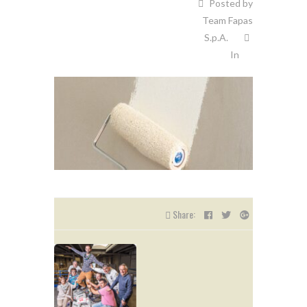
Posted by
Team Fapas
S.p.A.
In
Share: