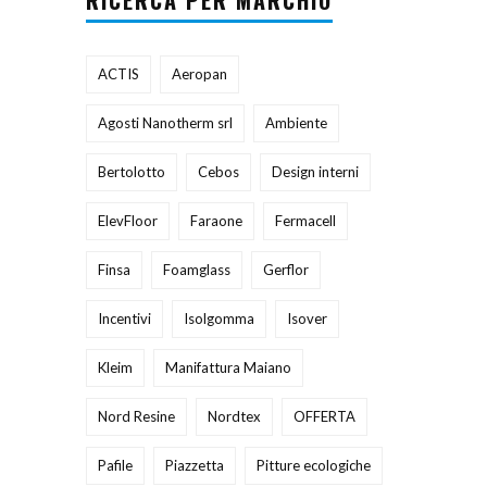
RICERCA PER MARCHIO
ACTIS
Aeropan
Agosti Nanotherm srl
Ambiente
Bertolotto
Cebos
Design interni
ElevFloor
Faraone
Fermacell
Finsa
Foamglass
Gerflor
Incentivi
Isolgomma
Isover
Kleim
Manifattura Maiano
Nord Resine
Nordtex
OFFERTA
Pafile
Piazzetta
Pitture ecologiche