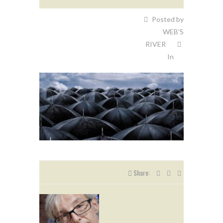
Posted by
WEB'S
RIVER
In
Share: