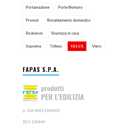
Portamazione
Porte filomuro
Promat
Riscaldamento domestico
Rockwool
Sicurezza in casa
Soprema
Tollens
Viero
VELUX
FAPAS S.P.A.
p. IVA 00915390033
REA 136969