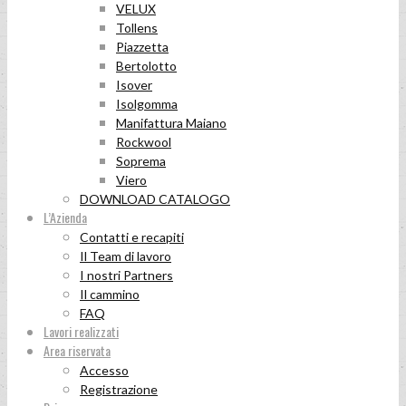
VELUX
Tollens
Piazzetta
Bertolotto
Isover
Isolgomma
Manifattura Maiano
Rockwool
Soprema
Viero
DOWNLOAD CATALOGO
L’Azienda
Contatti e recapiti
Il Team di lavoro
I nostri Partners
Il cammino
FAQ
Lavori realizzati
Area riservata
Accesso
Registrazione