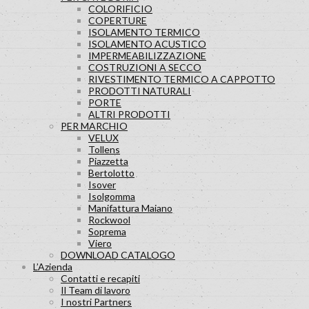
COLORIFICIO
COPERTURE
ISOLAMENTO TERMICO
ISOLAMENTO ACUSTICO
IMPERMEABILIZZAZIONE
COSTRUZIONI A SECCO
RIVESTIMENTO TERMICO A CAPPOTTO
PRODOTTI NATURALI
PORTE
ALTRI PRODOTTI
PER MARCHIO
VELUX
Tollens
Piazzetta
Bertolotto
Isover
Isolgomma
Manifattura Maiano
Rockwool
Soprema
Viero
DOWNLOAD CATALOGO
L’Azienda
Contatti e recapiti
Il Team di lavoro
I nostri Partners