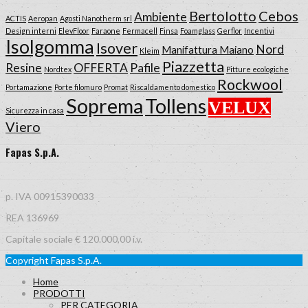
Bertolotto
Cebos
Ambiente
ACTIS
Aeropan
Agosti Nanotherm srl
Design interni
ElevFloor
Faraone
Fermacell
Finsa
Foamglass
Gerflor
Incentivi
Isolgomma
Isover
Nord
Manifattura Maiano
Kleim
Piazzetta
Resine
OFFERTA
Pafile
Nordtex
Pitture ecologiche
Rockwool
Portamazione
Porte filomuro
Promat
Riscaldamento domestico
Tollens
Soprema
VELUX
Sicurezza in casa
Viero
Fapas S.p.A.
p. IVA 00915390033
REA 136969
Capitale sociale € 120.000,00 i.v.
Copyright Fapas S.p.A.
Home
PRODOTTI
PER CATEGORIA