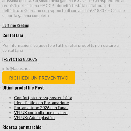
altissima qualità. Gli smalti della gamma ICONE TECH rispondono ai
requisiti del sistema HACCP. Idoneità testata dai laboratori
dell’istituto Giordano con rapporto di convalida n°318337 > Clicca e
scopri la gamma completa
Continue Reading
Contattaci
Per informazioni, su questo e tutti gli altri prodotti, non esitare a
contattarci
[+39] 0163 833075
info@fapas.net
RICHIEDI UN PREVENTIVO
Ultimi prodotti e Post
Comfort, sicurezza, sostenibilità
Idee di stile con Portamazione
Portamazione 2026 con Fapas
VELUX controlla luce e calore
VELUX: Addio plastica
Ricerca per marchio