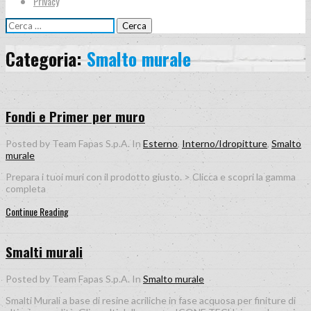
Privacy
Ricerca
per:
Categoria:
Smalto murale
Fondi e Primer per muro
Posted by Team Fapas S.p.A.
In
Esterno
,
Interno/Idropitture
,
Smalto
murale
Prepara i tuoi muri con il prodotto giusto. > Clicca e scopri la gamma
completa
Continue Reading
Smalti murali
Posted by Team Fapas S.p.A.
In
Smalto murale
Smalti Murali a base di resine acriliche in fase acquosa per finiture di