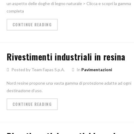
un aspetto delle doghe di legno naturale > Clicca e scopri la gamma
completa
CONTINUE READING
Rivestimenti industriali in resina
Posted by Team Fapas S.p.A.
In
Pavimentazioni
Nord resine propone una vasta gamma di protezione adatte ad ogni
destinazione d’uso.
CONTINUE READING