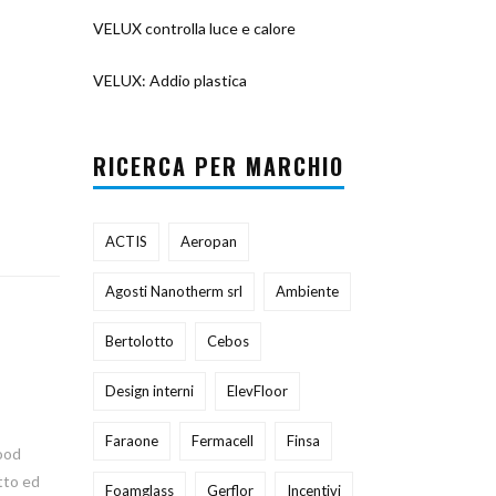
VELUX controlla luce e calore
VELUX: Addio plastica
RICERCA PER MARCHIO
ACTIS
Aeropan
Agosti Nanotherm srl
Ambiente
Bertolotto
Cebos
Design interni
ElevFloor
Faraone
Fermacell
Finsa
Wood
tto ed
Foamglass
Gerflor
Incentivi