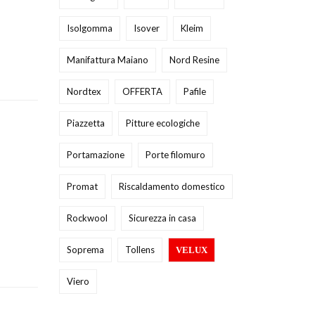
Isolgomma
Isover
Kleim
Manifattura Maiano
Nord Resine
Nordtex
OFFERTA
Pafile
Piazzetta
Pitture ecologiche
Portamazione
Porte filomuro
Promat
Riscaldamento domestico
Rockwool
Sicurezza in casa
Soprema
Tollens
VELUX
Viero