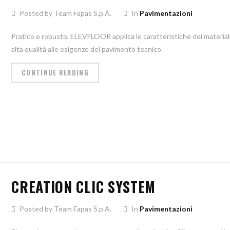
Posted by Team Fapas S.p.A.
In
Pavimentazioni
Pratico e robusto, ELEVFLOOR applica le caratteristiche dei materiali
alta qualità alle esigenze del pavimento tecnico.
CONTINUE READING
CREATION CLIC SYSTEM
Posted by Team Fapas S.p.A.
In
Pavimentazioni