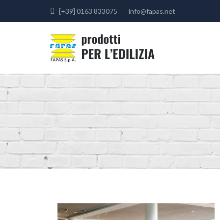
[+39] 0163 833075
info@fapas.net