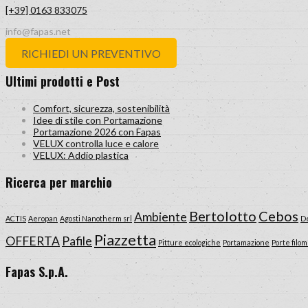
[+39] 0163 833075
info@fapas.net
RICHIEDI UN PREVENTIVO
Ultimi prodotti e Post
Comfort, sicurezza, sostenibilità
Idee di stile con Portamazione
Portamazione 2026 con Fapas
VELUX controlla luce e calore
VELUX: Addio plastica
Ricerca per marchio
Bertolotto
Cebos
Ambiente
ACTIS
Aeropan
Agosti Nanotherm srl
De
Piazzetta
OFFERTA
Pafile
Pitture ecologiche
Portamazione
Porte filo
Fapas S.p.A.