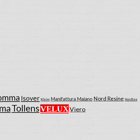
gomma
Isover
Nord Resine
Manifattura Maiano
Kleim
Nordtex
Tollens
ema
VELUX
Viero