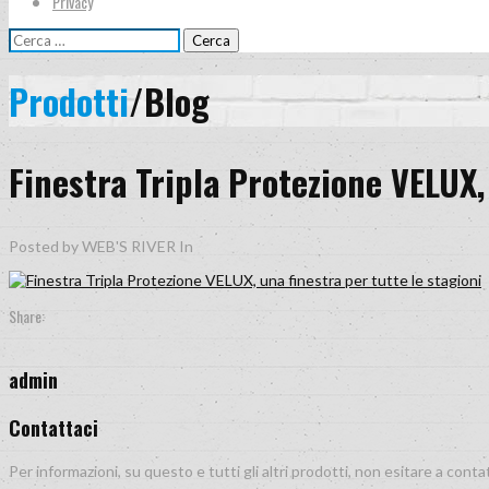
Privacy
Ricerca
per:
Prodotti
/Blog
Finestra Tripla Protezione VELUX, 
Posted by WEB'S RIVER
In
Share:
admin
Contattaci
Per informazioni, su questo e tutti gli altri prodotti, non esitare a conta