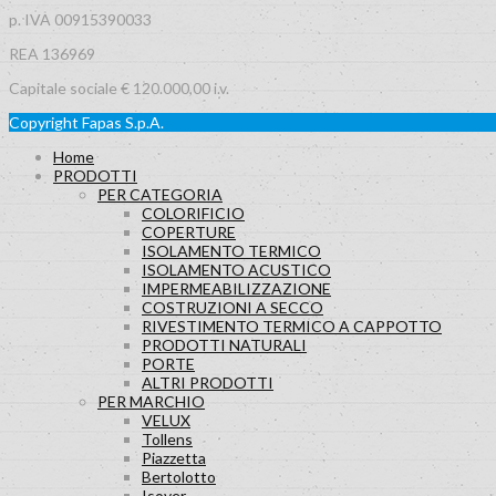
p. IVA 00915390033
REA 136969
Capitale sociale € 120.000,00 i.v.
Copyright Fapas S.p.A.
Home
PRODOTTI
PER CATEGORIA
COLORIFICIO
COPERTURE
ISOLAMENTO TERMICO
ISOLAMENTO ACUSTICO
IMPERMEABILIZZAZIONE
COSTRUZIONI A SECCO
RIVESTIMENTO TERMICO A CAPPOTTO
PRODOTTI NATURALI
PORTE
ALTRI PRODOTTI
PER MARCHIO
VELUX
Tollens
Piazzetta
Bertolotto
Isover