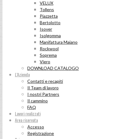
VELUX
Tollens
Piazzetta
Bertolotto
Isover
Isolgomma
Manifattura Maiano
Rockwool
Soprema
Viero
DOWNLOAD CATALOGO
L’Azienda
Contatti e recapiti
Il Team di lavoro
I nostri Partners
Il cammino
FAQ
Lavori realizzati
Area riservata
Accesso
Registrazione