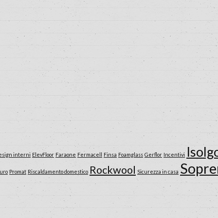
Isol
sign interni
ElevFloor
Faraone
Fermacell
Finsa
Foamglass
Gerflor
Incentivi
Sopr
Rockwool
muro
Promat
Riscaldamento domestico
Sicurezza in casa