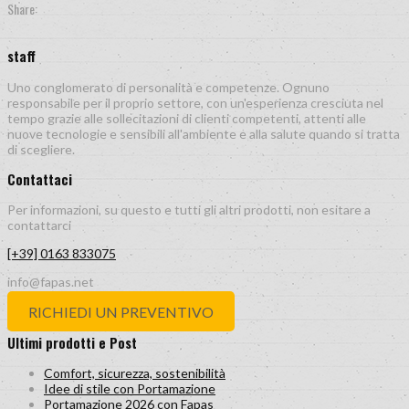
Share:
staff
Uno conglomerato di personalità e competenze. Ognuno
responsabile per il proprio settore, con un'esperienza cresciuta nel
tempo grazie alle sollecitazioni di clienti competenti, attenti alle
nuove tecnologie e sensibili all'ambiente e alla salute quando si tratta
di scegliere.
Contattaci
Per informazioni, su questo e tutti gli altri prodotti, non esitare a
contattarci
[+39] 0163 833075
info@fapas.net
RICHIEDI UN PREVENTIVO
Ultimi prodotti e Post
Comfort, sicurezza, sostenibilità
Idee di stile con Portamazione
Portamazione 2026 con Fapas