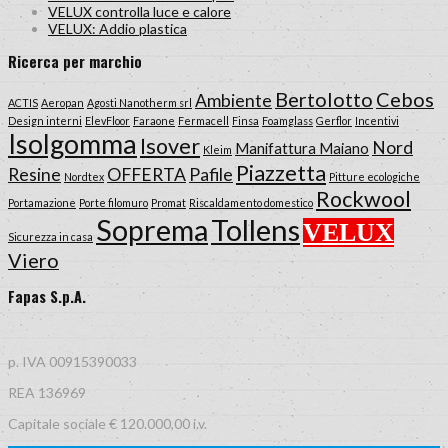
VELUX controlla luce e calore
VELUX: Addio plastica
Ricerca per marchio
Bertolotto
Cebos
Ambiente
ACTIS
Aeropan
Agosti Nanotherm srl
Design interni
ElevFloor
Faraone
Fermacell
Finsa
Foamglass
Gerflor
Incentivi
Isolgomma
Isover
Nord
Manifattura Maiano
Kleim
Piazzetta
Resine
OFFERTA
Pafile
Nordtex
Pitture ecologiche
Rockwool
Portamazione
Porte filomuro
Promat
Riscaldamento domestico
Tollens
Soprema
VELUX
Sicurezza in casa
Viero
Fapas S.p.A.
p. IVA 00915390033
REA 136969
Capitale sociale € 120.000,00 i.v.