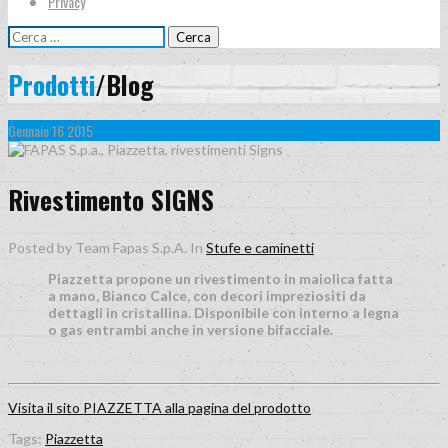
Privacy
Ricerca
per:
Prodotti
/Blog
Gennaio
16
2015
0
Comment
Rivestimento SIGNS
Posted by Team Fapas S.p.A.
In
Stufe e caminetti
Piazzetta propone un rivestimento in maiolica fatta
a mano, Bianco Calce, con decori impreziositi da
dettagli in cristallina. Disponibile con interno a legna
o gas entrambi anche in versione bifacciale.
Visita il sito PIAZZETTA alla pagina del prodotto
Tags:
Piazzetta