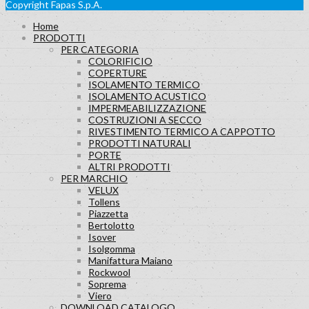
Copyright Fapas S.p.A.
Home
PRODOTTI
PER CATEGORIA
COLORIFICIO
COPERTURE
ISOLAMENTO TERMICO
ISOLAMENTO ACUSTICO
IMPERMEABILIZZAZIONE
COSTRUZIONI A SECCO
RIVESTIMENTO TERMICO A CAPPOTTO
PRODOTTI NATURALI
PORTE
ALTRI PRODOTTI
PER MARCHIO
VELUX
Tollens
Piazzetta
Bertolotto
Isover
Isolgomma
Manifattura Maiano
Rockwool
Soprema
Viero
DOWNLOAD CATALOGO