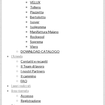
VELUX
Tollens
Piazzetta
Bertolotto
Isover
Isolgomma
Manifattura Maiano
Rockwool
Soprema
Viero
DOWNLOAD CATALOGO
L’Azienda
Contatti e recapiti
Il Team di lavoro
I nostri Partners
Il cammino
FAQ
Lavori realizzati
Area riservata
Accesso
Registrazione