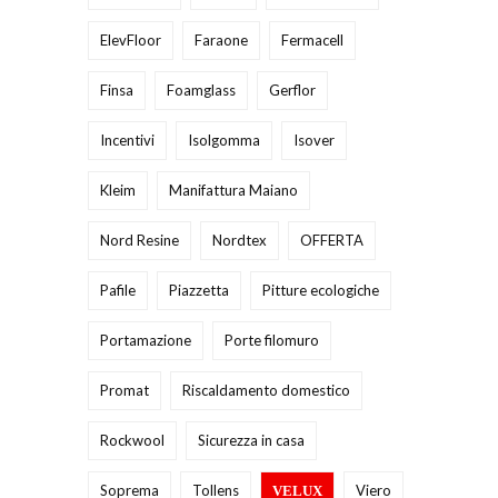
ElevFloor
Faraone
Fermacell
Finsa
Foamglass
Gerflor
Incentivi
Isolgomma
Isover
Kleim
Manifattura Maiano
Nord Resine
Nordtex
OFFERTA
Pafile
Piazzetta
Pitture ecologiche
Portamazione
Porte filomuro
Promat
Riscaldamento domestico
Rockwool
Sicurezza in casa
Soprema
Tollens
Viero
VELUX