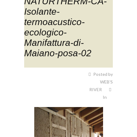
NATURTHERM-CA-
Isolante-
termoacustico-
ecologico-
Manifattura-di-
Maiano-posa-02
Posted by
WEB'S
RIVER
In