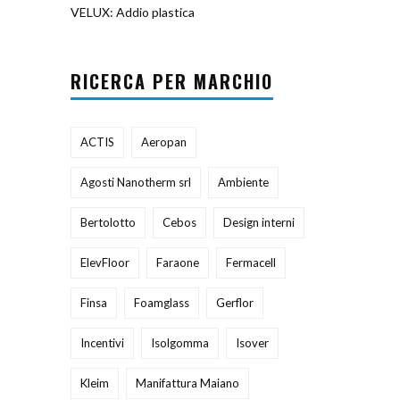
VELUX: Addio plastica
RICERCA PER MARCHIO
ACTIS
Aeropan
Agosti Nanotherm srl
Ambiente
Bertolotto
Cebos
Design interni
ElevFloor
Faraone
Fermacell
Finsa
Foamglass
Gerflor
Incentivi
Isolgomma
Isover
Kleim
Manifattura Maiano