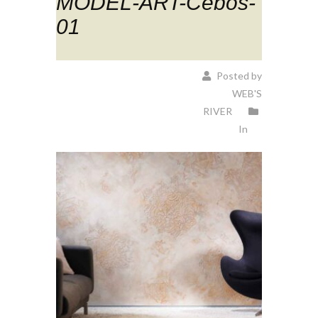
MODEL-ART-Cebos-
01
Posted by
WEB'S
RIVER
In