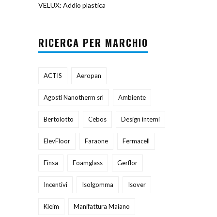
VELUX: Addio plastica
RICERCA PER MARCHIO
ACTIS
Aeropan
Agosti Nanotherm srl
Ambiente
Bertolotto
Cebos
Design interni
ElevFloor
Faraone
Fermacell
Finsa
Foamglass
Gerflor
Incentivi
Isolgomma
Isover
Kleim
Manifattura Maiano