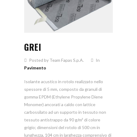
0
Comment
GREI
Posted by Team Fapas S.p.A.
In
Pavimento
Isolante acustico in rotolo realizzato nello
spessore di 5 mm, composto da granuli di
gomma EPDM (Ethylene Propylene Diene
Monomer) ancorati a caldo con lattice
carbossilato ad un supporto in tessuto non
tessuto antistrappo da 90 g/m² di colore
grigio; dimensioni del rotolo di 500 cm in
lunghezza, 104 cm in larghezza comprensivo di