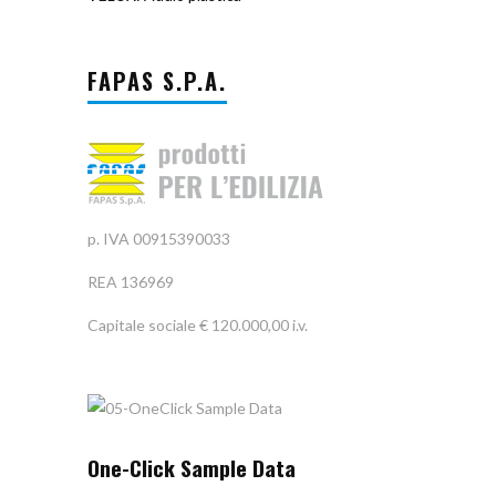
FAPAS S.P.A.
p. IVA 00915390033
REA 136969
Capitale sociale € 120.000,00 i.v.
One-Click Sample Data