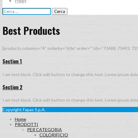
Privacy
Ricerca
per:
Best Products
[products columns=”4″ orderby=”title” order=”” ids=”73488, 73493, 73
Section 1
I am text block. Click edit button to change this text. Lorem ipsum dolor
Section 2
I am text block. Click edit button to change this text. Lorem ipsum dolor
Copyright Fapas S.p.A.
Home
PRODOTTI
PER CATEGORIA
COLORIFICIO