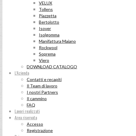
VELUX
Tollens
Piazzetta
Bertolotto
Isover
Isolgomma
Manifattura Maiano
Rockwool
Soprema
Viero
DOWNLOAD CATALOGO
L’Azienda
Contatti e recapiti
Il Team di lavoro
I nostri Partners
Il cammino
FAQ
Lavori realizzati
Area riservata
Accesso
Registrazione