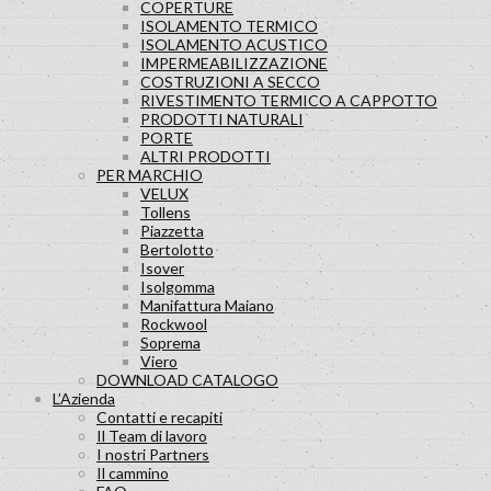
COPERTURE
ISOLAMENTO TERMICO
ISOLAMENTO ACUSTICO
IMPERMEABILIZZAZIONE
COSTRUZIONI A SECCO
RIVESTIMENTO TERMICO A CAPPOTTO
PRODOTTI NATURALI
PORTE
ALTRI PRODOTTI
PER MARCHIO
VELUX
Tollens
Piazzetta
Bertolotto
Isover
Isolgomma
Manifattura Maiano
Rockwool
Soprema
Viero
DOWNLOAD CATALOGO
L’Azienda
Contatti e recapiti
Il Team di lavoro
I nostri Partners
Il cammino