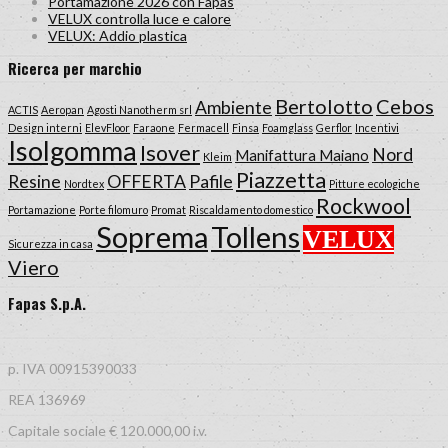
Portamazione 2026 con Fapas
VELUX controlla luce e calore
VELUX: Addio plastica
Ricerca per marchio
Bertolotto
Cebos
Ambiente
ACTIS
Aeropan
Agosti Nanotherm srl
Design interni
ElevFloor
Faraone
Fermacell
Finsa
Foamglass
Gerflor
Incentivi
Isolgomma
Isover
Nord
Manifattura Maiano
Kleim
Piazzetta
Resine
OFFERTA
Pafile
Nordtex
Pitture ecologiche
Rockwool
Portamazione
Porte filomuro
Promat
Riscaldamento domestico
Tollens
Soprema
VELUX
Sicurezza in casa
Viero
Fapas S.p.A.
p. IVA 00915390033
REA 136969
Capitale sociale € 120.000,00 i.v.