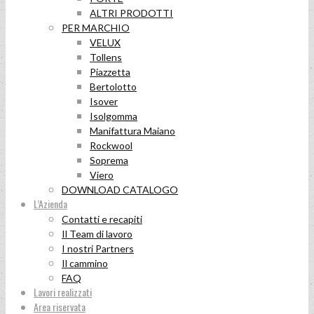
ALTRI PRODOTTI
PER MARCHIO
VELUX
Tollens
Piazzetta
Bertolotto
Isover
Isolgomma
Manifattura Maiano
Rockwool
Soprema
Viero
DOWNLOAD CATALOGO
L’Azienda
Contatti e recapiti
Il Team di lavoro
I nostri Partners
Il cammino
FAQ
Lavori realizzati
Area riservata