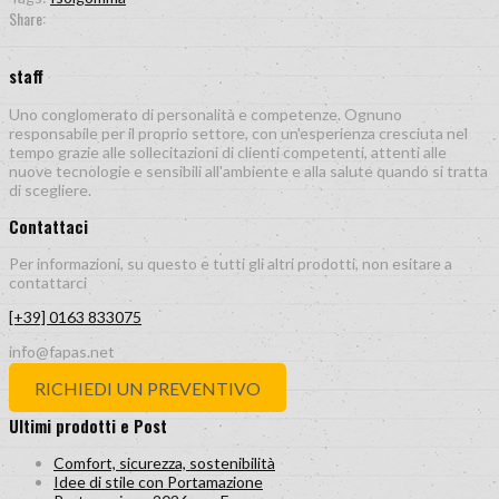
Share:
staff
Uno conglomerato di personalità e competenze. Ognuno
responsabile per il proprio settore, con un'esperienza cresciuta nel
tempo grazie alle sollecitazioni di clienti competenti, attenti alle
nuove tecnologie e sensibili all'ambiente e alla salute quando si tratta
di scegliere.
Contattaci
Per informazioni, su questo e tutti gli altri prodotti, non esitare a
contattarci
[+39] 0163 833075
info@fapas.net
RICHIEDI UN PREVENTIVO
Ultimi prodotti e Post
Comfort, sicurezza, sostenibilità
Idee di stile con Portamazione