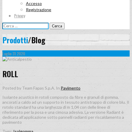
Accesso
Registrazione
Privacy
Ricerca
per:
Prodotti
/Blog
Luglio
31
2020
0
Comment
ROLL
Posted by Team Fapas S.p.A.
In
Pavimento
Isolante acustico in rotoli composto da fibre e granuli di gomma,
ancorati a caldo ad un supporto in tessuto antistrappo di colore blu. Il
rotolo standard ha una larghezza di m 1,04 con delle linee di
riferimento per la posa e una cimosa adesiva. La versione Radiant è
dedicata all’applicazione sotto pannelli radianti per riscaldamento a
pavimento
Tags:
Isolgomma