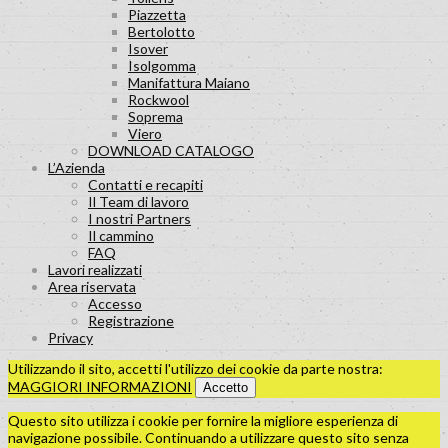
Piazzetta
Bertolotto
Isover
Isolgomma
Manifattura Maiano
Rockwool
Soprema
Viero
DOWNLOAD CATALOGO
L’Azienda
Contatti e recapiti
Il Team di lavoro
I nostri Partners
Il cammino
FAQ
Lavori realizzati
Area riservata
Accesso
Registrazione
Privacy
Utilizzando il sito, accetti l'utilizzo dei cookie da parte nostra:
MAGGIORI INFORMAZIONI
Accetto
Questo sito utilizza i cookie per fornire la migliore esperienza di
navigazione possibile. Continuando a utilizzare questo sito senza