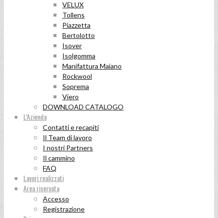
VELUX
Tollens
Piazzetta
Bertolotto
Isover
Isolgomma
Manifattura Maiano
Rockwool
Soprema
Viero
DOWNLOAD CATALOGO
L’Azienda
Contatti e recapiti
Il Team di lavoro
I nostri Partners
Il cammino
FAQ
Lavori realizzati
Area riservata
Accesso
Registrazione